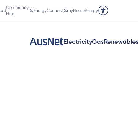
Community
act
EnergyConnect
myHomeEnergy
Accessibility tools
Hub
Electricity
Gas
Renewable
保持居家温暖，同时控
制能源开支。
了解您的取暖器每小时的使用成本，获取帮助您保